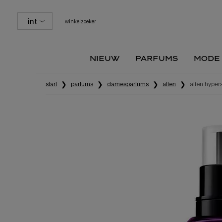
int
winkelzoeker
nieuw
parfums
mode
Hoofdinhoud
start
parfums
damesparfums
alien
alien hyper