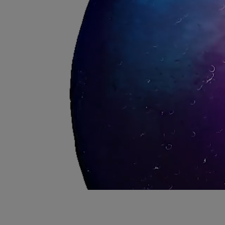
Een vleugje zintuiglijkheid