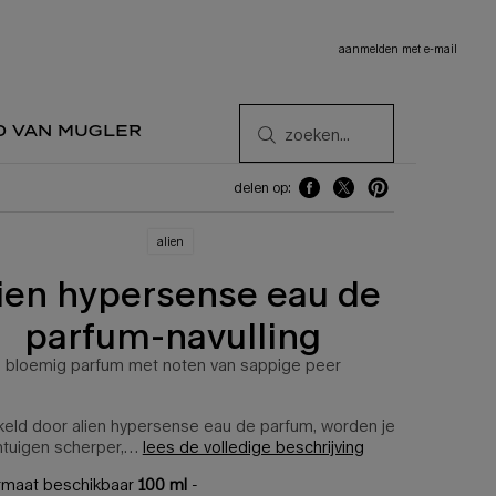
aanmelden met e-mail
d van mugler
zoeken...
delen op:
delen op: facebook
delen op: twitter
delen op: pinterest
alien
lien hypersense eau de
parfum-navulling
bloemig parfum met noten van sappige peer
keld door alien hypersense eau de parfum, worden je
ntuigen scherper,…
lees de volledige beschrijving
rmaat beschikbaar
100 ml
-