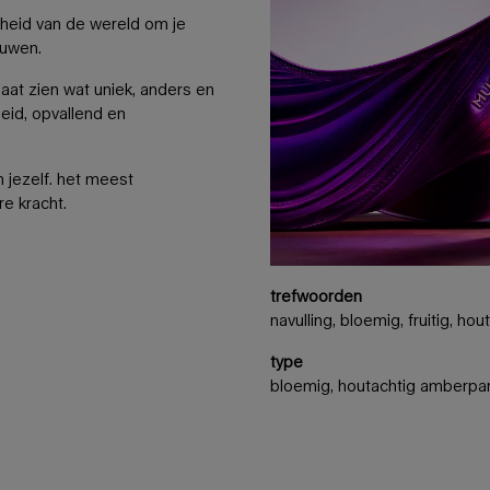
igheid van de wereld om je
ouwen.
 laat zien wat uniek, anders en
eid, opvallend en
 jezelf. het meest
re kracht.
trefwoorden
navulling, bloemig, fruitig, ho
type
bloemig, houtachtig amberpa