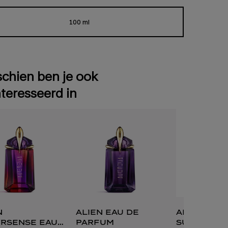
100 ml
Geselecteerde
, 1 van 1
chien ben je ook
teresseerd in
n
alien eau de
alien god
rsense eau
parfum
supra fl