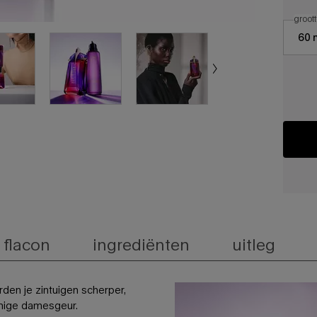
de p
selec
groott
Select a
60 
 flacon
ingrediënten
uitleg
den je zintuigen scherper,
emige damesgeur.