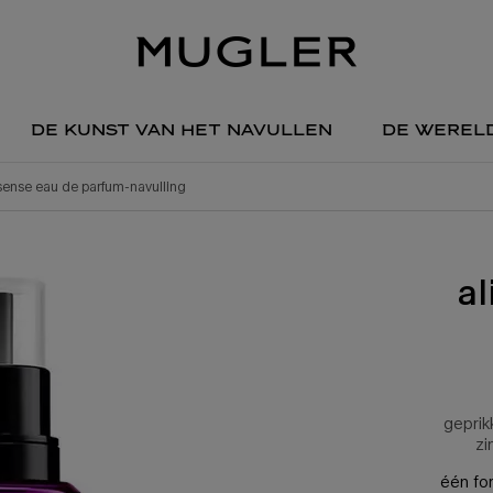
de kunst van het navullen
de werel
sense eau de parfum-navulling
a
geprik
zi
één fo