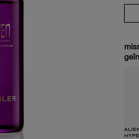
miss
geïn
alie
hype